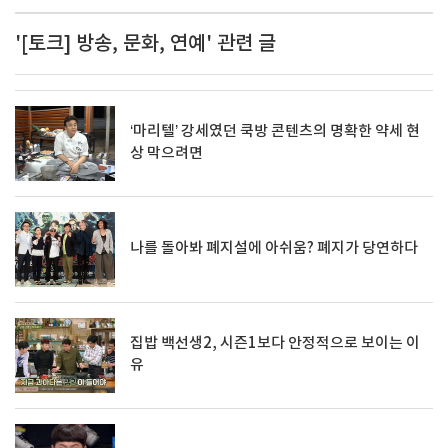
'[토크] 방송, 문화, 연예' 관련 글
‘마리텔’ 강세였던 쿡방 콘텐츠의 명확한 약세 현
상 막으려면
나를 돌아봐 폐지설에 아쉬움? 폐지가 당연하다
집밥 백선생2, 시즌1보다 안정적으로 보이는 이
유