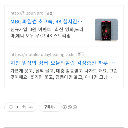
http://filesun.pro
광고
MBC 파일썬 초고속, 4K 실시간 보
기!
신규가입 0원 이벤트! 최신 영화,드라
마,애니 모두 무료! 4K 스트리밍
https://mobile.todayhealing.co.kr
광고
지친 일상의 쉼터 오늘의힐링 감성충전 하루 5분
힐링타임
가볍게 웃고, 살짝 울고, 대충 감동받고 나가도 돼요. 그런
곳이에요. 웃기면 웃고, 감동이면 울고, 아니면 그냥 눕고
가세요.
31
구독하기