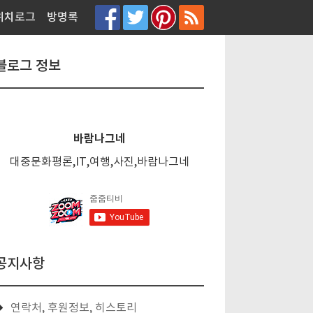
티스토리툴바
위치로그
방명록
블로그 정보
바람나그네
대중문화평론,IT,여행,사진,바람나그네
공지사항
연락처, 후원정보, 히스토리