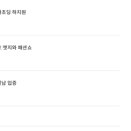
하초딩 하지원
은 엣지와 패션쇼
절남 입증