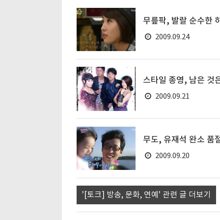
무릎팍, 발랄 순수한 
2009.09.24
스타일 종영, 남은 것
2009.09.21
무도, 유재석 완소 품
2009.09.20
'[토크] 방송, 문화, 연예' 관련 글 더보기