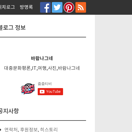
티스토리툴바
위치로그
방명록
블로그 정보
바람나그네
대중문화평론,IT,여행,사진,바람나그네
공지사항
연락처, 후원정보, 히스토리