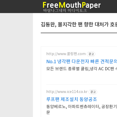
김동완, 몰지각한 팬 향한 대처가 호
http://www.쿨링팬.com
광고
No.1 냉각팬 다운전자 빠른 견적문
모든 브랜드 종류별 쿨링,냉각 AC DC팬 
http://www.ice114.co.kr
광고
루프팬 제조설치 동양공조
동양베르노, 아파트벤츄레이터, 공장환기,
문