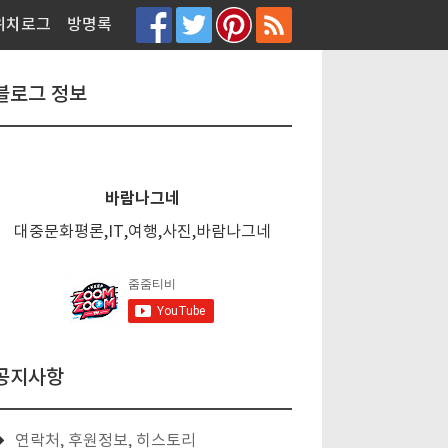
티스토리툴바
위치로그
방명록
블로그 정보
바람나그네
대중문화평론,IT,여행,사진,바람나그네
공지사항
연락처, 후원정보, 히스토리