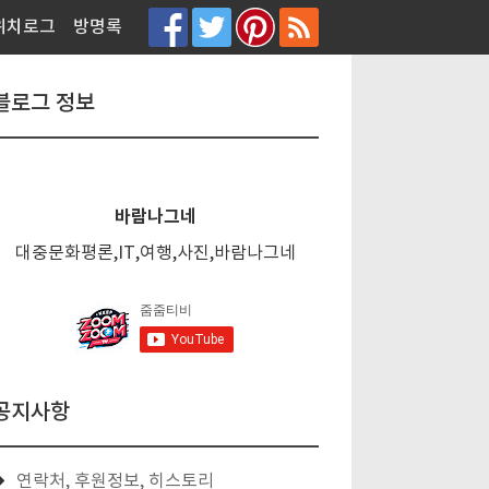
티스토리툴바
위치로그
방명록
블로그 정보
바람나그네
대중문화평론,IT,여행,사진,바람나그네
공지사항
연락처, 후원정보, 히스토리