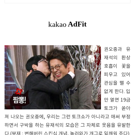
권오중과 유
재석의 환상
호흡이 꽃을
피우고 있어
관심을 뗄 수
없게 한다. 입
만 열면 19금
토크가 쏟아
져 나오는 권오중에, 우리는 그런 토크쇼가 아니라고 애써 부정
하면서 구박을 하는 유재석의 모습은 그 자체로 웃음을 유발한
다.(부재 : 변해버린 스킨십 개념, 놀러와가 개그로 일깨워 주다)