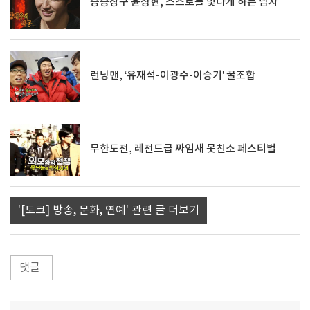
승승장구 윤상현, 스스로를 빛나게 하는 남자
런닝맨, ‘유재석-이광수-이승기’ 꿀조합
무한도전, 레전드급 짜임새 못친소 페스티벌
'[토크] 방송, 문화, 연예' 관련 글 더보기
댓글