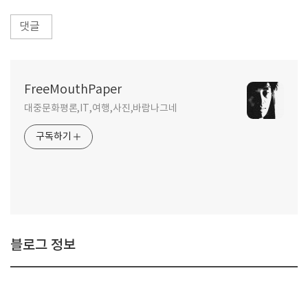
댓글
FreeMouthPaper
대중문화평론,IT,여행,사진,바람나그네
구독하기
블로그 정보