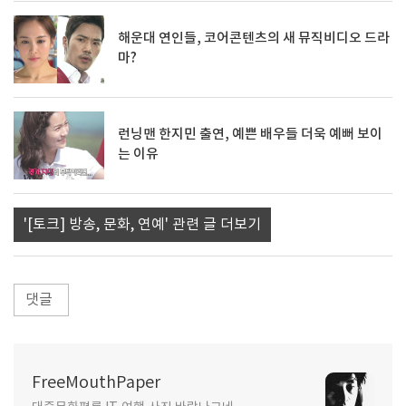
해운대 연인들, 코어콘텐츠의 새 뮤직비디오 드라
마?
런닝맨 한지민 출연, 예쁜 배우들 더욱 예뻐 보이
는 이유
'[토크] 방송, 문화, 연예' 관련 글 더보기
댓글
FreeMouthPaper