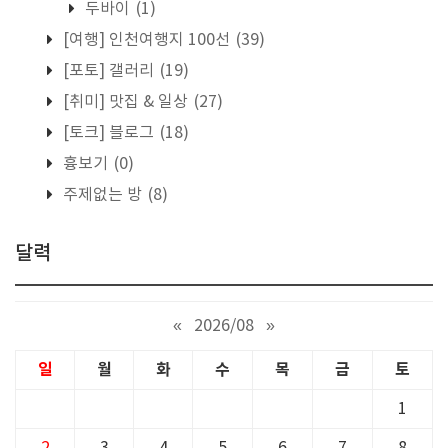
두바이
(1)
[여행] 인천여행지 100선
(39)
[포토] 갤러리
(19)
[취미] 맛집 & 일상
(27)
[토크] 블로그
(18)
흉보기
(0)
주제없는 방
(8)
달력
«
2026/08
»
일
월
화
수
목
금
토
1
2
3
4
5
6
7
8