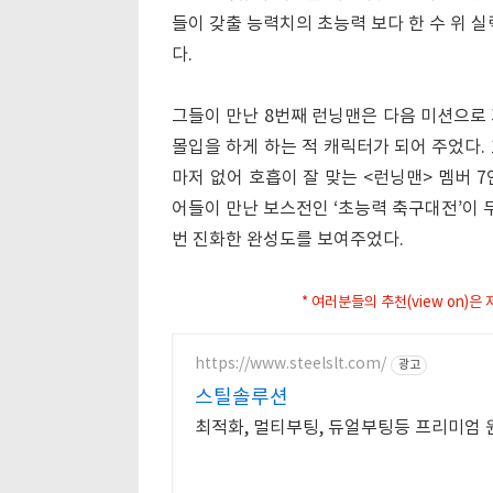
들이 갖출 능력치의 초능력 보다 한 수 위 
다.
그들이 만난 8번째 런닝맨은 다음 미션으로 
몰입을 하게 하는 적 캐릭터가 되어 주었다.
마저 없어 호흡이 잘 맞는 <런닝맨> 멤버 
어들이 만난 보스전인 ‘초능력 축구대전’이 
번 진화한 완성도를 보여주었다.
* 여러분들의 추천(view on)
https://www.steelslt.com/
광고
스틸솔루션
최적화, 멀티부팅, 듀얼부팅등 프리미엄 원