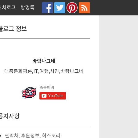
티스토리툴바
위치로그
방명록
블로그 정보
바람나그네
대중문화평론,IT,여행,사진,바람나그네
공지사항
연락처, 후원정보, 히스토리