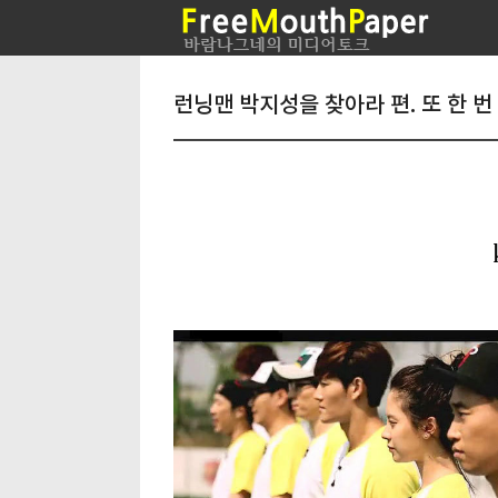
런닝맨 박지성을 찾아라 편. 또 한 번