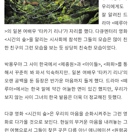
우리에게도
잘 알려진 드
라마 <떼루아
>의 일본 여배우 ‘타카기 리나’가 자리를 했다. 다큐멘터리 영화
<시간의 숲>을 알리는 시사회에 참석한 그들의 모습은 많이 친
한 친구의 그런 모습을 보는 듯 상당히 친숙한 모습이었다.
박용우야 그 사이 한국에서 <제중원>과 <아이들>, <파파>를 통
해서 꾸준히 봐 와서 익숙하지만.. 일본 여배우 ‘타카기 리나’의
오랜 공백을 둔 등장은 반가운 마음까지 들게 했다. 드라마 <떼
루아>에서는 한국 말에 약간 어눌한 면이 있긴 했지만, 우리가
보지 않는 사이 그녀의 한국 발음은 더욱 더 정교해진 듯했다.
다큐 영화 <시간의 숲>은 우리의 마음을 순화시켜주는 그런 영
화로 다가올 것으로 보인다. 현실의 무거운 마음을 내려놓는 그
런 여행으로서 그들이 찾은 곳은 다름 아닌 애니메이션 <원령공