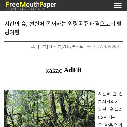
시간의 숲, 현실에 존재하는 원령공주 배경으로의 힐
링여행
[리뷰] IT 리뷰/영화, 콘서트
2012. 4. 9. 06:20
시간의 숲 언
론시사회가
있던 왕십리
CGV에는 배
우 ‘박용우’와