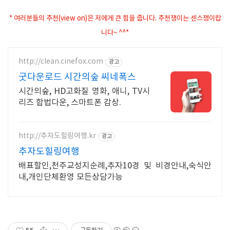
* 여러분들의 추천(view on)은 저에게 큰 힘을 줍니다. 추천쟁이는 센스쟁이랍
니다~ ^^*
http://clean.cinefox.com
광고
굿다운로드 시간의숲 씨네폭스
시간의숲, HD고화질 영화, 애니, TV시
리즈 합법다운, 스마트폰 감상.
http://추자도힐링여행.kr
광고
추자도힐링여행
배표할인,천주교성지순례,추자10경 및 비경안내,숙식안
내,개인단체환영 모든상담가능