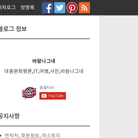
티스토리툴바
위치로그
방명록
블로그 정보
바람나그네
대중문화평론,IT,여행,사진,바람나그네
공지사항
연락처, 후원정보, 히스토리