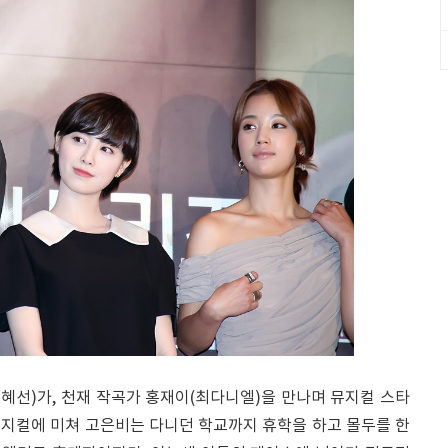
혜선)가, 천재 작곡가 홍재이(최다니엘)을 만나며 뮤지컬 스타
 뮤지컬에 미쳐 고은비는 다니던 학교까지 휴학을 하고 몰두를 한