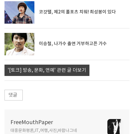
코갓탤, 제2의 폴포츠 치워! 최성봉이 있다
이승철, 나가수 출연 거부하고픈 가수
'[토크] 방송, 문화, 연예' 관련 글 더보기
댓글
FreeMouthPaper
대중문화평론,IT,여행,사진,바람나그네