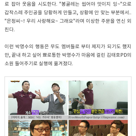
로 잡아 웃음을 시도한다. "봉골레는 씹어야 맛이지 잉~"으로
갑작스레 주인공을 당황하게 만들고, 상황에 안 맞는 부분에서..
"은정씨~! 우리 사랑해요~ 그래요"라며 이상한 주문을 연신 외
친다.
이런 박명수의 행동은 무도 멤버들로 부터 제지가 되기도 했지
만, 끝내 하고 싶어 뾰로통한 박명수가 마음에 걸린 김태호PD의
소원 들어주기로 실행에 옮겨졌다.