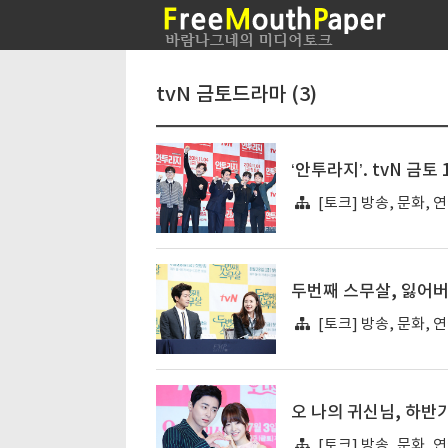
tvN 금토드라마 (3)
‘안투라지’. tvN 금
[토크] 방송, 문화, 
두번째 스무살, 잃어
[토크] 방송, 문화, 
오 나의 귀신님, 하반
[토크] 방송, 문화, 