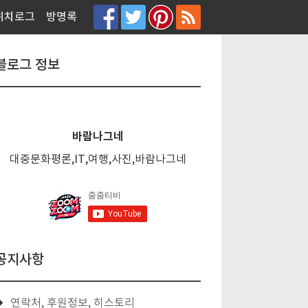
티스토리툴바
위치로그
방명록
블로그 정보
바람나그네
대중문화평론,IT,여행,사진,바람나그네
공지사항
연락처, 후원정보, 히스토리