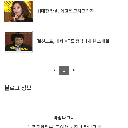
위대한 탄생, 이것은 고치고 가자
절친노트, 대학 MT를 생각나게 한 스페셜
1
블로그 정보
바람나그네
대중문화평론,IT,여행,사진,바람나그네