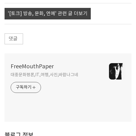
'[토크] 방송, 문화, 연예' 관련 글 더보기
댓글
FreeMouthPaper
대중문화평론,IT,여행,사진,바람나그네
구독하기
블로그 정보