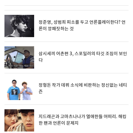
정준영, 성범죄 피소를 두고 언론플레이한다? 언
론이 깡패짓하는 것
삼시세끼 어촌편 3, 스포일러의 타깃 조짐이 보인
다
정형돈 작가 데뷔 소식에 비판하는 정신없는 네티
즌
지드래곤과 고마츠나나가 열애한들 어떠리. 해킹
한 팬과 언론이 문제지