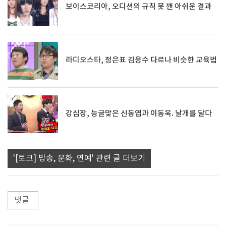
보이스코리아, 오디션의 규칙 못 깬 아쉬운 결과
라디오스타, 정은표 김응수 다르나 비슷한 교육법
강심장, 능글맞은 신동엽과 이동욱. 날개를 달다
'[토크] 방송, 문화, 연예' 관련 글 더보기
댓글