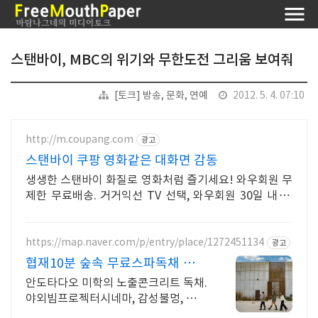
스탠바이, MBC의 위기와 무한도전 그리움 보여줘
[토크] 방송, 문화, 연예
2012. 5. 4. 07:10
http://m.coupang.com
광고
스탠바이 쿠팡 영화같은 대화면 감동
생생한 스탠바이 화질로 영화처럼 즐기세요! 와우회원 무
제한 무료배송. 거거익선 TV 선택, 와우회원 30일 내 무
료반품으로 후회 없이.
https://map.naver.com/p/entry/place/1272451134
광고
협재10분 숲속 무료스파독채 안도
타다오 미학이 깃든 건축
안도타다오 미학의 노출콘크리트 독채.
야외빔프로젝터시네마, 감성불멍, 무료
야외스파 퀸침대2개 여유로운 숙면. 프