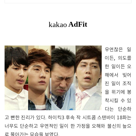
리미엄 오베스 어메니티, 캡슐커피완
비. 먼지없는 청결
우연찮은 일
이든, 의도를
한 일이든 오
해에서 빚어
진 일이 조직
을 위기에 봉
착시킬 수 있
다는 단순하
고 빤한 진리가 있다. 하이킥3 후속 작 시트콤 스탠바이 18화는
너무도 단순하고 우연적인 일이 한 가정을 오해와 불신의 늪으
로 몰아가는 모습을 보였다.